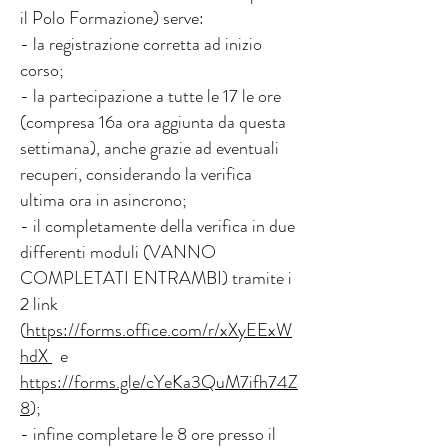
il Polo Formazione) serve:
- la registrazione corretta ad inizio
corso;
- la partecipazione a tutte le 17 le ore
(compresa 16a ora aggiunta da questa
settimana), anche grazie ad eventuali
recuperi, considerando la verifica
ultima ora in asincrono;
- il completamente della verifica in due
differenti moduli (VANNO
COMPLETATI ENTRAMBI) tramite i
2 link
(
https://forms.office.com/r/xXyEExW
hdX
e
https://forms.gle/cYeKa3QuM7ifh74Z
8
);
- infine completare le 8 ore presso il