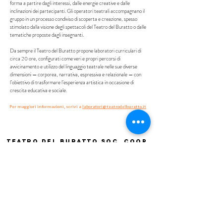
forma a partire dagli interessi, dalle energie creative e dalle
inclinazioni dei partecipanti. Gli operatori teatrali accompagnano il
gruppo in un processo condiviso di scoperta e creazione, spesso
stimolato dalla visione degli spettacoli del Teatro del Buratto o dalle
tematiche proposte dagli insegnanti.
Da sempre il Teatro del Buratto propone laboratori curriculari di
circa 20 ore, configurati come veri e propri percorsi di
avvicinamento e utilizzo del linguaggio teatrale nelle sue diverse
dimensioni — corporea, narrativa, espressiva e relazionale — con
l’obiettivo di trasformare l’esperienza artistica in occasione di
crescita educativa e sociale.
Per maggiori informazioni, scrivi a
laboratori@teatrodelburatto.it
Teatro del Buratto Soc. Coop
sociale
Via G. Bovio 5, Milano (Teatro Munari)
Via Pastrengo 16, Milano (Teatro Verdi)
C.F. e P. Iva
02854100159
- R.E.A. 926622