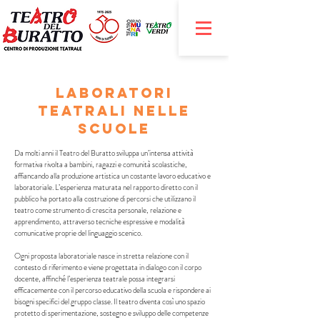
LABORATORI
TEATRALI NELLE
SCUOLE
Da molti anni il Teatro del Buratto sviluppa un’intensa attività
formativa rivolta a bambini, ragazzi e comunità scolastiche,
affiancando alla produzione artistica un costante lavoro educativo e
laboratoriale. L’esperienza maturata nel rapporto diretto con il
pubblico ha portato alla costruzione di percorsi che utilizzano il
teatro come strumento di crescita personale, relazione e
apprendimento, attraverso tecniche espressive e modalità
comunicative proprie del linguaggio scenico.
Ogni proposta laboratoriale nasce in stretta relazione con il
contesto di riferimento e viene progettata in dialogo con il corpo
docente, affinché l’esperienza teatrale possa integrarsi
efficacemente con il percorso educativo della scuola e rispondere ai
bisogni specifici del gruppo classe. Il teatro diventa così uno spazio
protetto di sperimentazione, sostegno e sviluppo delle competenze