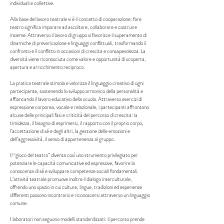
individuali e collettive.
Alla base del lavoro teatrale vi è il concetto di cooperazione: fare
teatro significa imparare ad ascoltare, collaborare e costruire
insieme. Attraverso il lavoro di gruppo si favorisce il superamento di
dinamiche di prevaricazione e linguaggi conflittuali, trasformando il
confronto e il conflitto in occasioni di crescita e consapevolezza. La
diversità viene riconosciuta come valore e opportunità di scoperta,
apertura e arricchimento reciproco.
La pratica teatrale stimola e valorizza il linguaggio creativo di ogni
partecipante, sostenendo lo sviluppo armonico della personalità e
affiancando il lavoro educativo della scuola. Attraverso esercizi di
espressione corporea, vocale e relazionale, i partecipanti affrontano
alcune delle principali fasi e criticità del percorso di crescita: la
timidezza, il bisogno di esprimersi, il rapporto con il proprio corpo,
l’accettazione di sé e degli altri, la gestione delle emozioni e
dell’aggressività, il senso di appartenenza al gruppo.
Il “gioco del teatro” diventa così uno strumento privilegiato per
potenziare le capacità comunicative ed espressive, favorire la
conoscenza di sé e sviluppare competenze sociali fondamentali.
L’attività teatrale promuove inoltre il dialogo interculturale,
offrendo uno spazio in cui culture, lingue, tradizioni ed esperienze
differenti possono incontrarsi e riconoscersi attraverso un linguaggio
comune.
I laboratori non seguono modelli standardizzati: il percorso prende