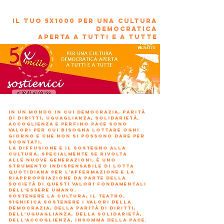
IL TUO 5x1000 PER UNA CULTURA
DEMOCRATICA
APERTA A TUTTI E A TUTTE
In un mondo in cui democrazia, parità
di diritti, uguaglianza, solidarietà,
accoglienza e perfino pace sono
valori per cui bisogna lottare ogni
giorno e che non si possono dare per
scontati,
la diffusione e il sostegno alla
cultura, specialmente se rivolta
alle nuove generazioni, è uno
strumento indispensabile di lotta
quotidiana per l'affermazione e la
riappropriazione da parte della
società di questi valori fondamentali
dell'essere umano.
Sostenere la cultura, il teatro,
significa sostenere i valori della
democrazia, della parità di diritti,
dell'uguaglianza, della solidarietà,
dell'accoglienza, insomma della Pace.