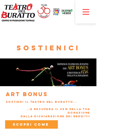
SOSTIENICI
Art bonus
sostieni il teatro del buratto...
...e recupera il 65% della tua
donazione
dalla dichiarazione dei redditi!
Scopri come