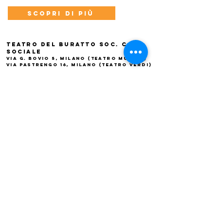
Scopri di più
Teatro del Buratto Soc. Coop
sociale
Via G. Bovio 5, Milano (Teatro Munari)
Via Pastrengo 16, Milano (Teatro Verdi)
C.F. e P. Iva
02854100159
- R.E.A. 926622
info@teatrodelburatto.it
Tel:
02 27002476
-
Fax: 02
27001084