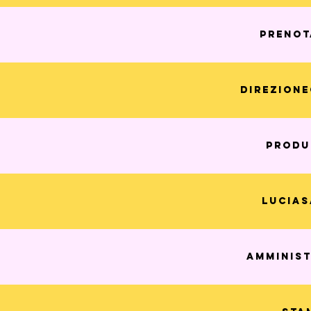
prenot
direzion
produ
lucias
amminis