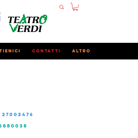
tienici
Contatti
Altro
 27002476
 6880038