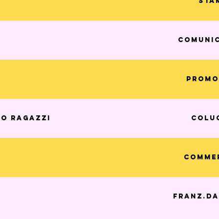
sta
comunic
promo
ro ragazzi
colu
commer
franz.d