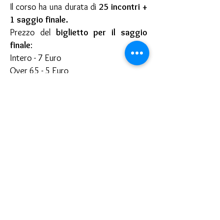
Il corso ha una durata di
25 incontri +
1 saggio finale.
Prezzo del
biglietto per il saggio
finale
:
Intero - 7 Euro
Over 65 - 5 Euro
0-13 anni - gratuito
Ogni iscritto riceverà 4 biglietti del
valore complessivo di € 20,00,
compresi nella quota di iscrizione
PREZZO
€ 550,00 all'anno
(versabili anche in
due rate) +
€ 30,00
per la
copertura
assicurativa
.
€ 500,00 all'anno
+
€ 30,00
per
la
copertura assicurativa
in caso di