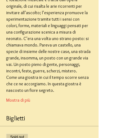
originale, di cui risalta le arie ricorrenti per 
invitare all’ascolto; l’esperienza promuove la 
sperimentazione tramite tutti i sensi con 
colori, forme, materiali e linguaggi pensati per 
una configurazione scenica a misura di 
neonato. C’era una volta uno strano posto: si 
chiamava mondo. Pareva un castello, una 
specie di insieme delle nostre case, una strada 
grande, insomma, un posto con un grande via 
vai. Un posto pieno di gente, personaggi, 
incontri, feste, guerre, scherzi, mistero.
Come una giostra in cui il tempo scorre senza 
che ce ne accorgiamo. In questa giostra è 
nascosto un fiore segreto.
Mostra di più
Biglietti
Sold out