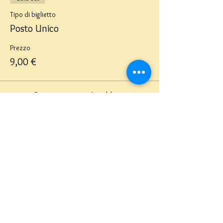
Tipo di biglietto
Posto Unico
Prezzo
9,00 €
Questo evento è sold out
Teatro del Buratto Soc. Coop
sociale
Via G. Bovio 5, Milano (Teatro Munari)
Via Pastrengo 16, Milano (Teatro Verdi)
C.F. e P. Iva
02854100159
- R.E.A. 926622