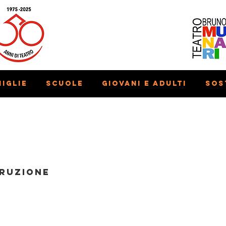
iglie
Scuole
Giovani e adulti
Sos
librio
o
truzione