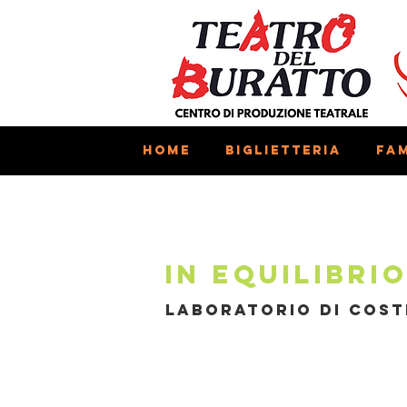
Home
Biglietteria
Fam
< Back
In equi
In equilibri
Laboratorio di cos