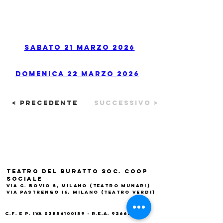
Sabato 21 marzo 2026
Domenica 22 marzo 2026
< Precedente
Successivo >
Teatro del Buratto Soc. Coop
sociale
Via G. Bovio 5, Milano (Teatro Munari)
Via Pastrengo 16, Milano (Teatro Verdi)
C.F. e P. Iva
02854100159
- R.E.A. 926622