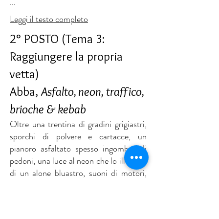
...
Leggi il testo completo
2° POSTO (Tema 3:
Raggiungere la propria
vetta
)
Abba,
Asfalto, neon, traffico,
brioche & kebab
Oltre una trentina di gradini grigiastri,
sporchi di polvere e cartacce, un
pianoro asfaltato spesso ingombro di
pedoni, una luce al neon che lo illumina
di un alone bluastro, suoni di motori,
una vaga miscela di odori: brioches e
kebab.
Questa è la mia vetta.