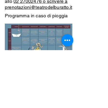
allo
02 27002476 o scrivere a
prenotazioni@teatrodelburatto.it
Programma in caso di pioggia
Teatro del Buratto Soc. Coop
sociale
Via G. Bovio 5, Milano (Teatro Munari)
Via Pastrengo 16, Milano (Teatro Verdi)
C.F. e P. Iva
02854100159
- R.E.A. 926622