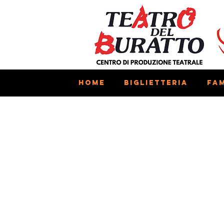
Home
Biglietteria
Fam