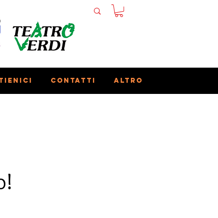
tienici
Contatti
Altro
o!