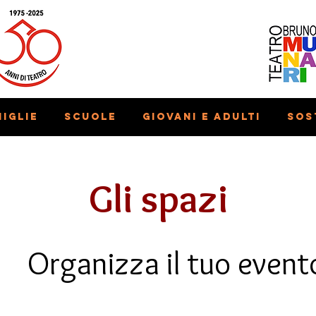
iglie
Scuole
Giovani e adulti
Sos
Gli spazi
Organizza il tuo event