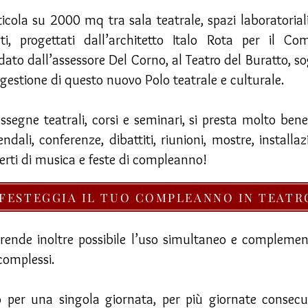
cola su 2000 mq tra sala teatrale, spazi laboratoriali, 
ti, progettati dall’architetto Italo Rota per il Co
dato dall’assessore Del Corno, al Teatro del Buratto, sog
gestione di questo nuovo Polo teatrale e culturale.
assegne teatrali, corsi e seminari, si presta molto ben
dali, conferenze, dibattiti, riunioni, mostre, installazi
certi di musica e feste di compleanno!
FESTEGGIA IL TUO COMPLEANNO IN TEATR
 rende inoltre possibile l’uso simultaneo e compleme
complessi.
to per una singola giornata, per più giornate consec