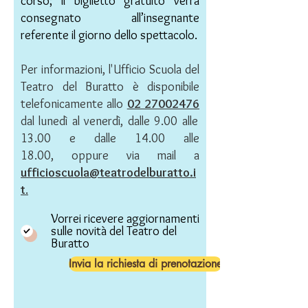
corso; il biglietto gratuito verrà
consegnato all’insegnante
referente il giorno dello spettacolo.
P
er informazioni, l'Ufficio Scuola del
Teatro del Buratto è disponibile
telefonicamente allo
02 27002476
dal lunedì al venerdì, dalle 9.00 alle
13.00 e dalle 14.00 alle
18.00,
oppure via mail a
ufficioscuola@teatrodelburatto.i
t
.
Vorrei ricevere aggiornamenti
sulle novità del Teatro del
Buratto
Invia la richiesta di prenotazione