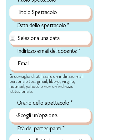
r
Data dello spettacolo
*
e
q
u
i
Indirizzo email del docente
r
e
d
Si consiglia di utilizzare un indirizzo mail
personale (es. gmail, libero, virgilio,
hotmail, yahoo) e non un'indirizzo
istituzionale.
Orario dello spettacolo
Età dei partecipanti