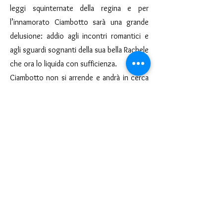
leggi squinternate della regina e per
l’innamorato Ciambotto sarà una grande
delusione: addio agli incontri romantici e
agli sguardi sognanti della sua bella Rachele
che ora lo liquida con sufficienza.
Ciambotto non si arrende e andrà in cerca
di un modo per parlare con lei e toglierle
dalla testa la corona... e sarà un modo dei
più divertenti!
SCARICA LA SCHEDA
< Precedente
Prossimo >