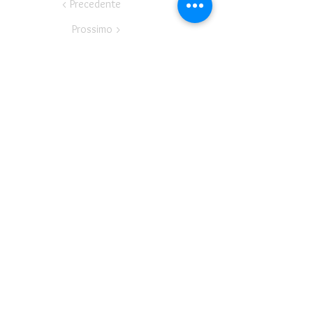
< Precedente
Prossimo >
Teatro del Buratto Soc. Coop
sociale
Via G. Bovio 5, Milano (Teatro Munari)
Via Pastrengo 16, Milano (Teatro Verdi)
C.F. e P. Iva
02854100159
- R.E.A. 926622
info@teatrodelburatto.it
Tel:
02 27002476
-
Fax: 02
27001084