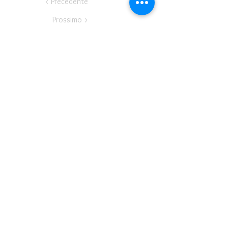
< Precedente
Prossimo >
Teatro del Buratto Soc. Coop
sociale
Via G. Bovio 5, Milano (Teatro Munari)
Via Pastrengo 16, Milano (Teatro Verdi)
C.F. e P. Iva
02854100159
- R.E.A. 926622
info@teatrodelburatto.it
Tel:
02 27002476
-
Fax: 02
27001084