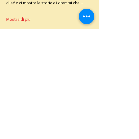
di sé e ci mostra le storie e i drammi che…
Mostra di più
Teatro del Buratto Soc. Coop
sociale
Via G. Bovio 5, Milano (Teatro Munari)
Via Pastrengo 16, Milano (Teatro Verdi)
C.F. e P. Iva
02854100159
- R.E.A. 926622
info@teatrodelburatto.it
Tel:
02 27002476
-
Fax: 02