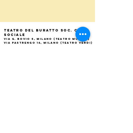
Teatro del Buratto Soc. Coop
sociale
Via G. Bovio 5, Milano (Teatro Munari)
Via Pastrengo 16, Milano (Teatro Verdi)
C.F. e P. Iva
02854100159
- R.E.A. 926622
info@teatrodelburatto.it
Tel:
02 27002476
-
Fax: 02
27001084