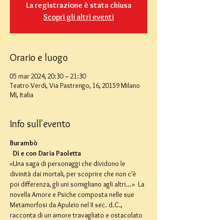
La registrazione è stata chiusa
Scopri gli altri eventi
Orario e luogo
05 mar 2024, 20:30 – 21:30
Teatro Verdi, Via Pastrengo, 16, 20159 Milano
MI, Italia
Info sull'evento
Burambò
Di e con Daria Paoletta
«Una saga di personaggi che dividono le 
divinità dai mortali, per scoprire che non c'è 
poi differenza, gli uni somigliano agli altri...»  La 
novella Amore e Psiche composta nelle sue 
Metamorfosi da Apuleio nel II sec. d.C., 
racconta di un amore travagliato e ostacolato 