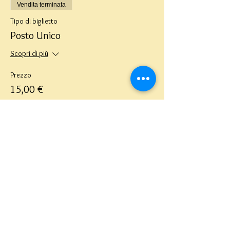
Vendita terminata
Tipo di biglietto
Posto Unico
Scopri di più
Prezzo
15,00 €
Teatro del Buratto Soc. Coop
sociale
Via G. Bovio 5, Milano (Teatro Munari)
Via Pastrengo 16, Milano (Teatro Verdi)
C.F. e P. Iva
02854100159
- R.E.A. 926622