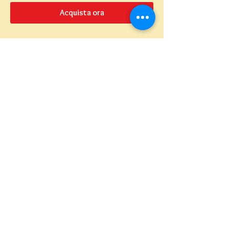
Acquista ora
Teatro del Buratto Soc. Coop
sociale
Via G. Bovio 5, Milano (Teatro Munari)
Via Pastrengo 16, Milano (Teatro Verdi)
C.F. e P. Iva
02854100159
- R.E.A. 926622
info@teatrodelburatto.it
Tel:
02 27002476
-
Fax: 02
27001084