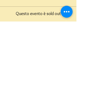
Questo evento è sold out
Teatro del Buratto Soc. Coop
sociale
Via G. Bovio 5, Milano (Teatro Munari)
Via Pastrengo 16, Milano (Teatro Verdi)
C.F. e P. Iva
02854100159
- R.E.A. 926622
info@teatrodelburatto.it
Tel:
02 27002476
-
Fax: 02
27001084