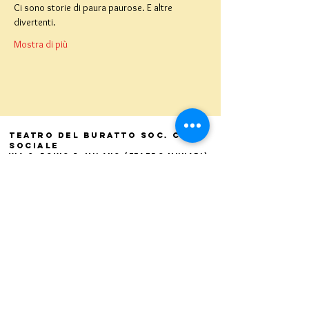
Ci sono storie di paura paurose. E altre 
divertenti.
Mostra di più
Teatro del Buratto Soc. Coop
sociale
Via G. Bovio 5, Milano (Teatro Munari)
Via Pastrengo 16, Milano (Teatro Verdi)
C.F. e P. Iva
02854100159
- R.E.A. 926622
info@teatrodelburatto.it
Tel:
02 27002476
-
Fax: 02