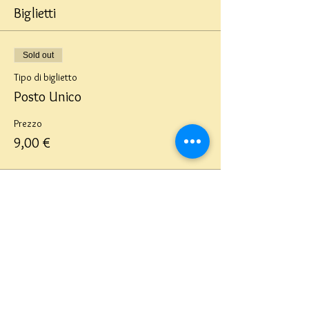
Biglietti
Sold out
Tipo di biglietto
Posto Unico
Prezzo
9,00 €
Questo evento è sold out
Teatro del Buratto Soc. Coop
sociale
Via G. Bovio 5, Milano (Teatro Munari)