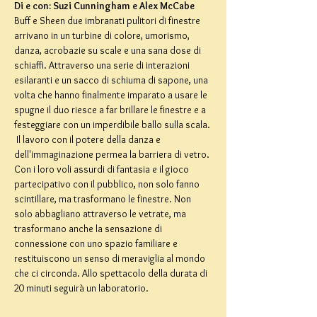
Di e con: Suzi Cunningham e Alex McCabe
Buff e Sheen due imbranati pulitori di finestre 
arrivano in un turbine di colore, umorismo, 
danza, acrobazie su scale e una sana dose di 
schiaffi. Attraverso una serie di interazioni 
esilaranti e un sacco di schiuma di sapone, una 
volta che hanno finalmente imparato a usare le 
spugne il duo riesce a far brillare le finestre e a 
festeggiare con un imperdibile ballo sulla scala. 
 Il lavoro con il potere della danza e 
dell'immaginazione permea la barriera di vetro. 
Con i loro voli assurdi di fantasia e il gioco 
partecipativo con il pubblico, non solo fanno 
scintillare, ma trasformano le finestre. Non 
solo abbagliano attraverso le vetrate, ma 
trasformano anche la sensazione di 
connessione con uno spazio familiare e 
restituiscono un senso di meraviglia al mondo 
che ci circonda. Allo spettacolo della durata di 
20 minuti seguirà un laboratorio.