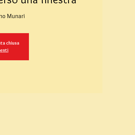
uno Munari
ata chiusa
venti