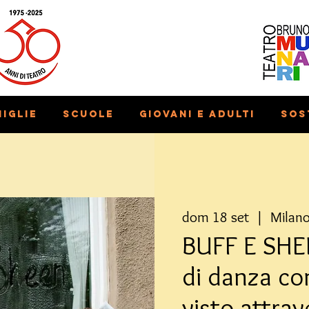
iglie
Scuole
Giovani e adulti
Sos
dom 18 set
  |  
Milan
BUFF E SHE
di danza co
visto attrav