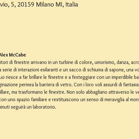
vio, 5, 20159 Milano MI, Italia
 Alex McCabe
tori di finestre arrivano in un turbine di colore, umorismo, danza, acr
a serie di interazioni esilaranti e un sacco di schiuma di sapone, una 
 riesce a far brillare le finestre e a festeggiare con un imperdibile ballo
nazione permea la barriera di vetro. Con i loro voli assurdi di fantasia 
illare, ma trasformano le finestre. Non solo abbagliano attraverso le 
on uno spazio familiare e restituiscono un senso di meraviglia al mond
inuti seguirà un laboratorio.