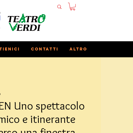
tienici
Contatti
Altro
o
EN Uno spettacolo
mico e itinerante
erso una finestra