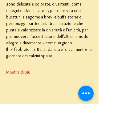
sono delicate e colorate, divertenti, come i 
disegni di Daniel Latour, per dare vita con 
burattini e sagome a brevi e buffe storie di 
personaggi particolari. Una narrazione che 
punta a valorizzare la diversità e l’unicità, per 
promuovere l’accettazione dell’altro in modo 
allegro e divertente – come un gioco.
Il 7 febbraio in Italia da oltre dieci anni è la 
giornata dei calzini spaiati.
Mostra di più
Teatro del Buratto Soc. Coop
sociale
Via G. Bovio 5, Milano (Teatro Munari)
Via Pastrengo 16, Milano (Teatro Verdi)