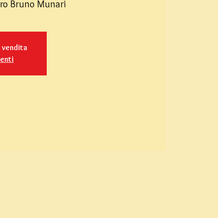
atro Bruno Munari
n vendita
venti