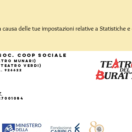
causa delle tue impostazioni relative a Statistiche e 
Soc. Coop sociale
eatro Munari)
(Teatro Verdi)
.A. 926622
t
27001084