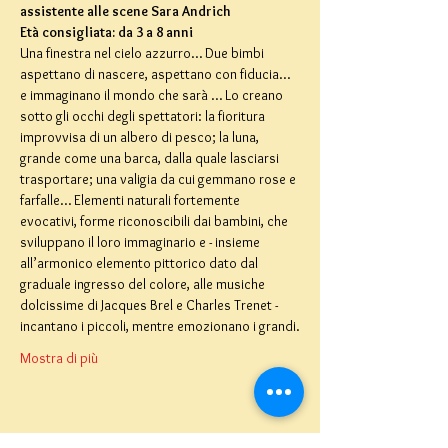
assistente alle scene Sara Andrich
Età consigliata: da 3 a 8 anni
Una finestra nel cielo azzurro… Due bimbi 
aspettano di nascere, aspettano con fiducia… 
e immaginano il mondo che sarà … Lo creano 
sotto gli occhi degli spettatori: la fioritura 
improvvisa di un albero di pesco; la luna, 
grande come una barca, dalla quale lasciarsi 
trasportare; una valigia da cui gemmano rose e 
farfalle… Elementi naturali fortemente 
evocativi, forme riconoscibili dai bambini, che 
sviluppano il loro immaginario e - insieme 
all’armonico elemento pittorico dato dal 
graduale ingresso del colore, alle musiche 
dolcissime di Jacques Brel e Charles Trenet - 
incantano i piccoli, mentre emozionano i grandi.
Mostra di più