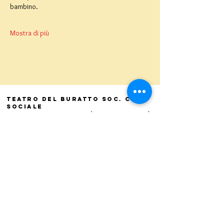
bambino.
Mostra di più
Teatro del Buratto Soc. Coop
sociale
Via G. Bovio 5, Milano (Teatro Munari)
Via Pastrengo 16, Milano (Teatro Verdi)
C.F. e P. Iva
02854100159
- R.E.A. 926622
info@teatrodelburatto.it
Tel:
02 27002476
-
Fax: 02