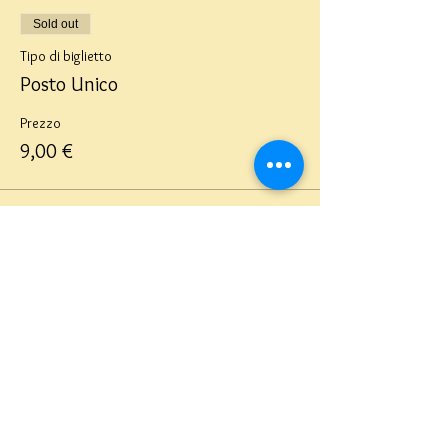
Sold out
Tipo di biglietto
Posto Unico
Prezzo
9,00 €
Questo evento è sold out
Teatro del Buratto Soc. Coop
sociale
Via G. Bovio 5, Milano (Teatro Munari)
Via Pastrengo 16, Milano (Teatro Verdi)
C.F. e P. Iva
02854100159
- R.E.A. 926622