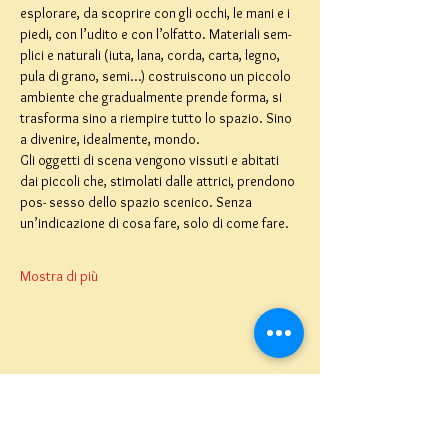
esplorare, da scoprire con gli occhi, le mani e i 
piedi, con l’udito e con l’olfatto. Materiali sem- 
plici e naturali (iuta, lana, corda, carta, legno, 
pula di grano, semi…) costruiscono un piccolo 
ambiente che gradualmente prende forma, si 
trasforma sino a riempire tutto lo spazio. Sino 
a divenire, idealmente, mondo.
Gli oggetti di scena vengono vissuti e abitati 
dai piccoli che, stimolati dalle attrici, prendono 
pos- sesso dello spazio scenico. Senza 
un’indicazione di cosa fare, solo di come fare.
Mostra di più
Teatro del Buratto Soc. Coop
sociale
Via G. Bovio 5, Milano (Teatro Munari)