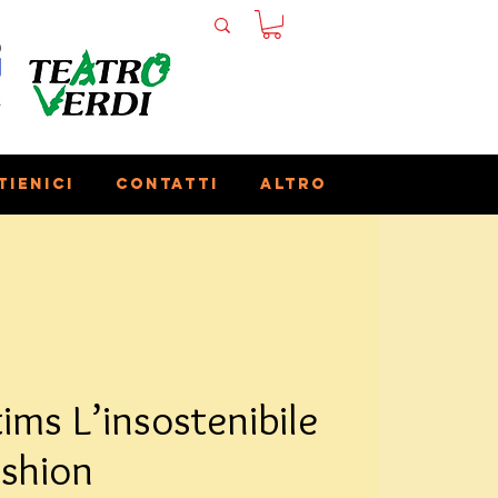
tienici
Contatti
Altro
ims L’insostenibile
ashion