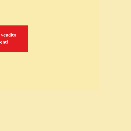
n vendita
venti