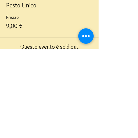
Posto Unico
Prezzo
9,00 €
Questo evento è sold out
Teatro del Buratto Soc. Coop
sociale
Via G. Bovio 5, Milano (Teatro Munari)
Via Pastrengo 16, Milano (Teatro Verdi)
C.F. e P. Iva
02854100159
- R.E.A. 926622