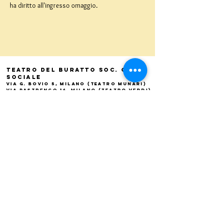
ha diritto all'ingresso omaggio.
Teatro del Buratto Soc. Coop
sociale
Via G. Bovio 5, Milano (Teatro Munari)
Via Pastrengo 16, Milano (Teatro Verdi)
C.F. e P. Iva
02854100159
- R.E.A. 926622
info@teatrodelburatto.it
Tel:
02 27002476
-
Fax: 02
27001084