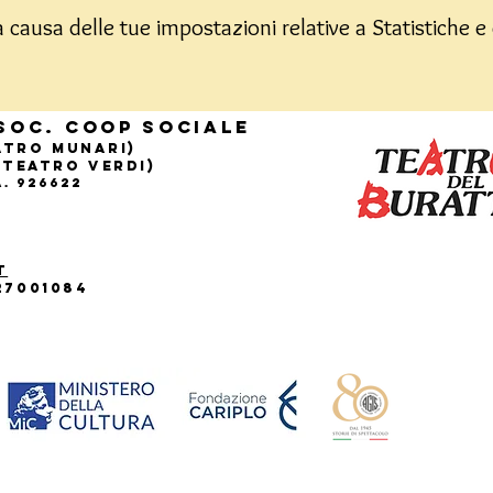
causa delle tue impostazioni relative a Statistiche e 
Soc. Coop sociale
eatro Munari)
(Teatro Verdi)
.A. 926622
t
27001084