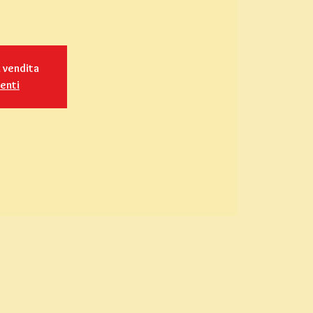
n vendita
venti