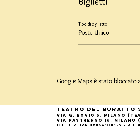
Biglietti
Tipo di biglietto
Posto Unico
Google Maps è stato bloccato a 
Teatro del Buratto 
Via G. Bovio 5, Milano (T
Via Pastrengo 16, Milano 
C.F. e P. Iva 02854100159 - R.E