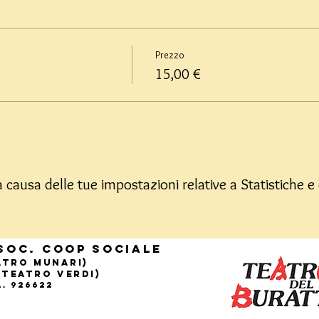
Prezzo
15,00 €
causa delle tue impostazioni relative a Statistiche e 
Soc. Coop sociale
eatro Munari)
(Teatro Verdi)
.A. 926622