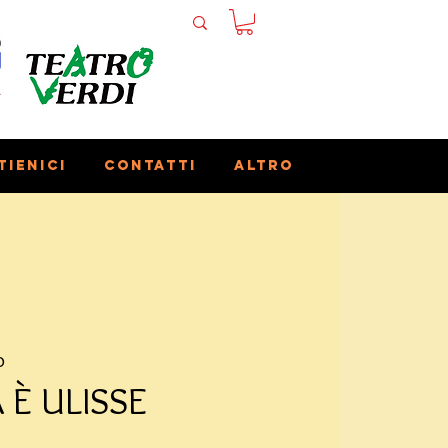
tienici
Contatti
Altro
o
 È ULISSE