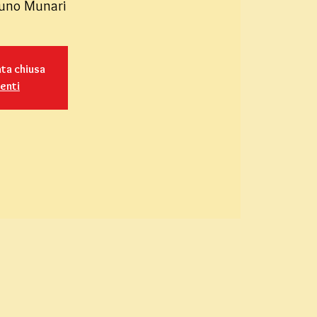
runo Munari
ata chiusa
venti