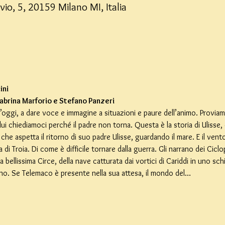
vio, 5, 20159 Milano MI, Italia
ini
Sabrina Marforio e Stefano Panzeri
l’oggi, a dare voce e immagine a situazioni e paure dell’animo. Proviam
lui chiediamoci perché il padre non torna. Questa è la storia di Ulisse, 
che aspetta il ritorno di suo padre Ulisse, guardando il mare. E il vent
i Troia. Di come è difficile tornare dalla guerra. Gli narrano dei Ciclop
la bellissima Circe, della nave catturata dai vortici di Cariddi in uno s
orno. Se Telemaco è presente nella sua attesa, il mondo del…