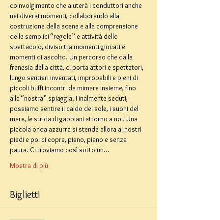
coinvolgimento che aiuterà i conduttori anche 
nei diversi momenti, collaborando alla 
costruzione della scena e alla comprensione 
delle semplici “regole” e attività dello 
spettacolo, diviso tra momenti giocati e 
momenti di ascolto. Un percorso che dalla 
frenesia della città, ci porta attori e spettatori, 
lungo sentieri inventati, improbabili e pieni di 
piccoli buffi incontri da mimare insieme, fino 
alla “nostra” spiaggia. Finalmente seduti, 
possiamo sentire il caldo del sole, i suoni del 
mare, le strida di gabbiani attorno a noi. Una 
piccola onda azzurra si stende allora ai nostri 
piedi e poi ci copre, piano, piano e senza 
paura. Ci troviamo così sotto un…
Mostra di più
Biglietti