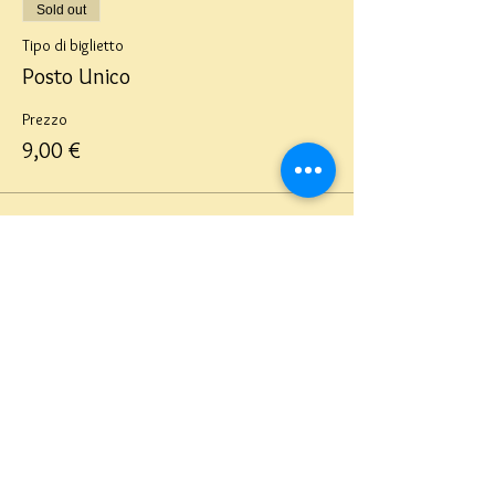
Sold out
Tipo di biglietto
Posto Unico
Prezzo
9,00 €
Questo evento è sold out
Teatro del Buratto Soc. Coop
sociale
Via G. Bovio 5, Milano (Teatro Munari)
Via Pastrengo 16, Milano (Teatro Verdi)
C.F. e P. Iva
02854100159
- R.E.A. 926622