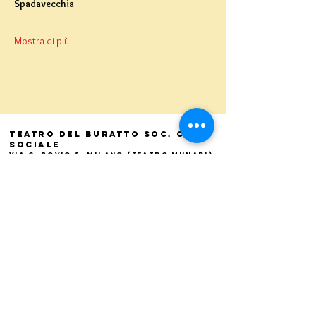
Spadavecchia
Mostra di più
Teatro del Buratto Soc. Coop
sociale
Via G. Bovio 5, Milano (Teatro Munari)
Via Pastrengo 16, Milano (Teatro Verdi)
C.F. e P. Iva
02854100159
- R.E.A. 926622
info@teatrodelburatto.it
Tel:
02 27002476
-
Fax: 02