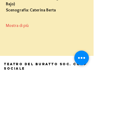
Bajo)
Scenografia: Caterina Berta
Mostra di più
Teatro del Buratto Soc. Coop
sociale
Via G. Bovio 5, Milano (Teatro Munari)
Via Pastrengo 16, Milano (Teatro Verdi)
C.F. e P. Iva
02854100159
- R.E.A. 926622
info@teatrodelburatto.it