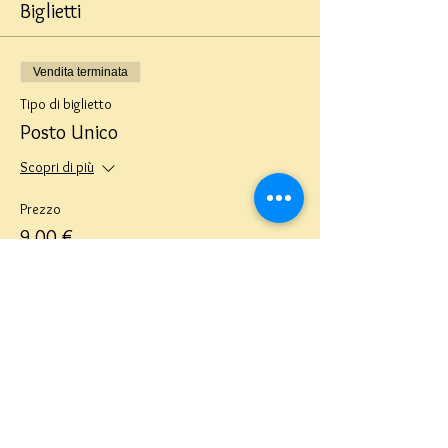
Biglietti
Vendita terminata
Tipo di biglietto
Posto Unico
Scopri di più
Prezzo
9,00 €
Teatro del Buratto Soc. Coop
sociale
Via G. Bovio 5, Milano (Teatro Munari)
Via Pastrengo 16, Milano (Teatro Verdi)