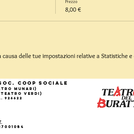
Prezzo
8,00 €
causa delle tue impostazioni relative a Statistiche e 
Soc. Coop sociale
eatro Munari)
(Teatro Verdi)
.A. 926622
t
27001084