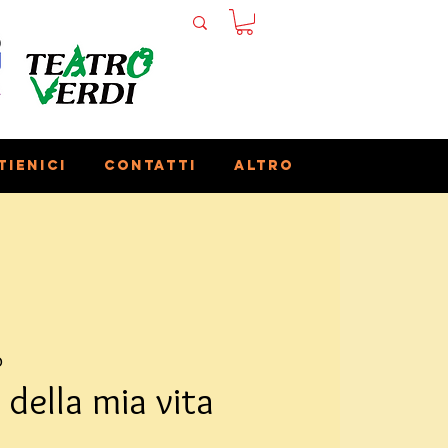
tienici
Contatti
Altro
o
della mia vita