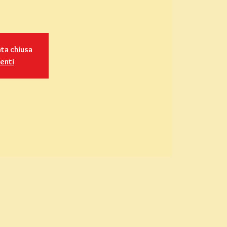
ata chiusa
venti