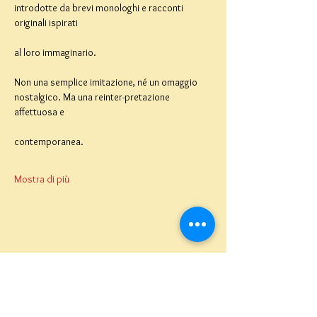
introdotte da brevi monologhi e racconti 
originali ispirati
al loro immaginario.
Non una semplice imitazione, né un omaggio 
nostalgico. Ma una reinter-pretazione 
affettuosa e
contemporanea.
Mostra di più
Teatro del Buratto Soc. Coop
sociale
Via G. Bovio 5, Milano (Teatro Munari)
Via Pastrengo 16, Milano (Teatro Verdi)