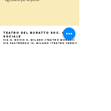
Teatro del Buratto Soc. Coop
sociale
Via G. Bovio 5, Milano (Teatro Munari)
Via Pastrengo 16, Milano (Teatro Verdi)
C.F. e P. Iva
02854100159
- R.E.A. 926622
info@teatrodelburatto.it
Tel:
02 27002476
-
Fax: 02
27001084