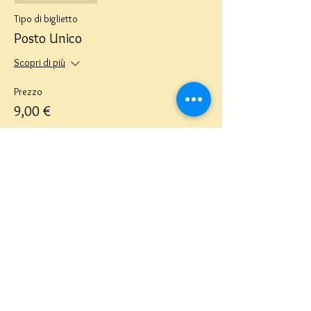
Tipo di biglietto
Posto Unico
Scopri di più
Prezzo
9,00 €
Teatro del Buratto Soc. Coop
sociale
Via G. Bovio 5, Milano (Teatro Munari)
Via Pastrengo 16, Milano (Teatro Verdi)
C.F. e P. Iva
02854100159
- R.E.A. 926622