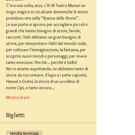
C’era una volta, anzi, c’è! Al Teatro Munari un 
luogo magico in cui alcune domeniche le storie 
prendono vita nella “Stanza delle Storie”.
Le sue porte si aprono per accogliere piccoli e 
grandi che hanno bisogno di storie, favole, 
racconti. Tutti abbiamo un gran bisogno di 
storie, per interpretare i fatti del mondo reale, 
per coltivare l’immaginazione, la fantasia, per 
scoprire nuovi mondi e personaggi, per vivere 
tante emozioni. Perché… perché è bello!
Noi vi stiamo aspettando, ne abbiamo tante di 
storie da raccontarvi. Il lupo e i sette capretti, 
Hansel e Gretel, la storia di un uccellino di 
nome Cipì, e tante ancora…
Mostra di più
Biglietti
Vendita terminata