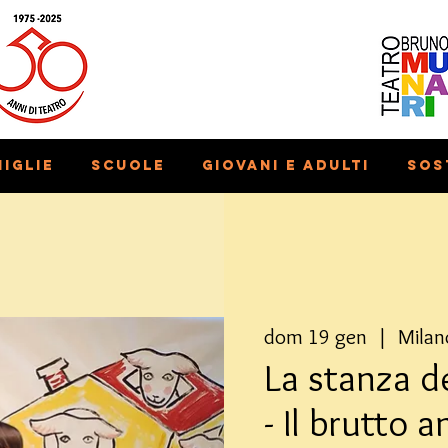
iglie
Scuole
Giovani e adulti
Sos
dom 19 gen
  |  
Milan
La stanza de
- Il brutto 