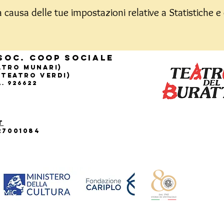
causa delle tue impostazioni relative a Statistiche e 
Soc. Coop sociale
eatro Munari)
(Teatro Verdi)
.A. 926622
t
27001084