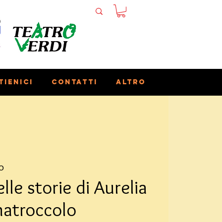
tienici
Contatti
Altro
o
lle storie di Aurelia
anatroccolo