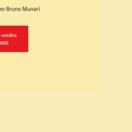
atro Bruno Munari
n vendita
venti