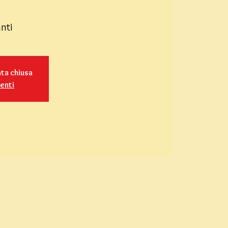
nti
ata chiusa
venti