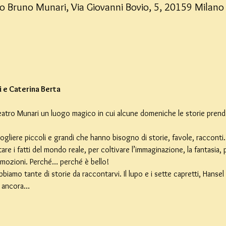
ro Bruno Munari, Via Giovanni Bovio, 5, 20159 Milano M
ni e Caterina Berta
 Teatro Munari un luogo magico in cui alcune domeniche le storie prend
gliere piccoli e grandi che hanno bisogno di storie, favole, racconti.
tare i fatti del mondo reale, per coltivare l’immaginazione, la fantasia,
emozioni. Perché… perché è bello!
iamo tante di storie da raccontarvi. Il lupo e i sette capretti, Hansel e
e ancora…