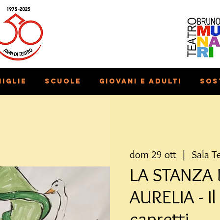
iglie
Scuole
Giovani e adulti
Sos
dom 29 ott
  |  
Sala T
LA STANZA 
AURELIA - Il
capretti