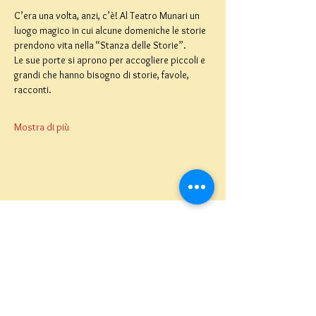
C’era una volta, anzi, c’è! Al Teatro Munari un 
luogo magico in cui alcune domeniche le storie 
prendono vita nella “Stanza delle Storie”.
Le sue porte si aprono per accogliere piccoli e 
grandi che hanno bisogno di storie, favole, 
racconti.
Mostra di più
Teatro del Buratto Soc. Coop
sociale
Via G. Bovio 5, Milano (Teatro Munari)
Via Pastrengo 16, Milano (Teatro Verdi)
C.F. e P. Iva
02854100159
- R.E.A. 926622