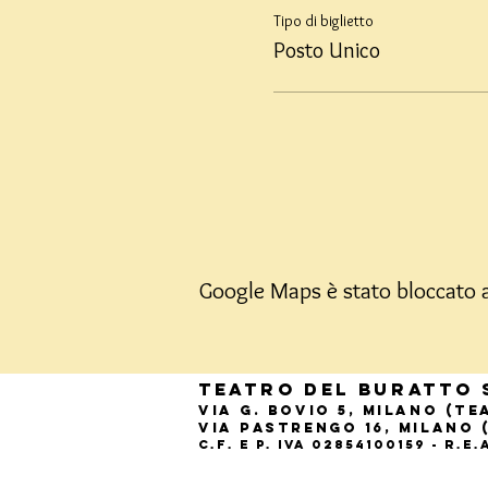
Tipo di biglietto
Posto Unico
Google Maps è stato bloccato a 
Teatro del Buratto 
Via G. Bovio 5, Milano (T
Via Pastrengo 16, Milano 
C.F. e P. Iva 02854100159 - R.E