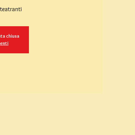
 teatranti
ata chiusa
venti