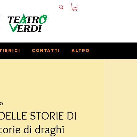
tienici
Contatti
Altro
no
DELLE STORIE DI
orie di draghi