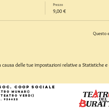
Prezzo
9,00 €
Questo e
causa delle tue impostazioni relative a Statistiche e 
Soc. Coop sociale
eatro Munari)
(Teatro Verdi)
.A. 926622