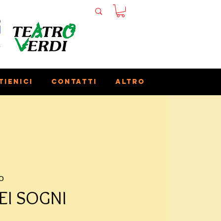
tienici
Contatti
Altro
o
EI SOGNI