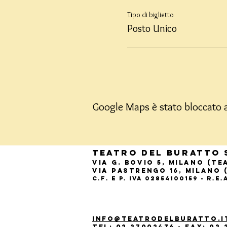
Tipo di biglietto
Posto Unico
Google Maps è stato bloccato a 
Teatro del Buratto 
Via G. Bovio 5, Milano (T
Via Pastrengo 16, Milano 
C.F. e P. Iva 02854100159 - R.E
info@teatrodelburatto.i
Tel:
02 27002476
-
Fax: 02 