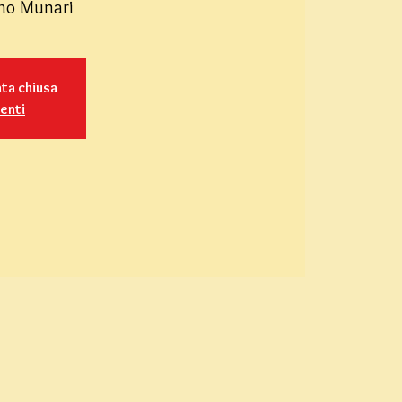
uno Munari
ata chiusa
venti