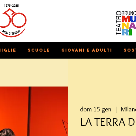
iglie
Scuole
Giovani e adulti
Sos
dom 15 gen
  |  
Milan
LA TERRA D