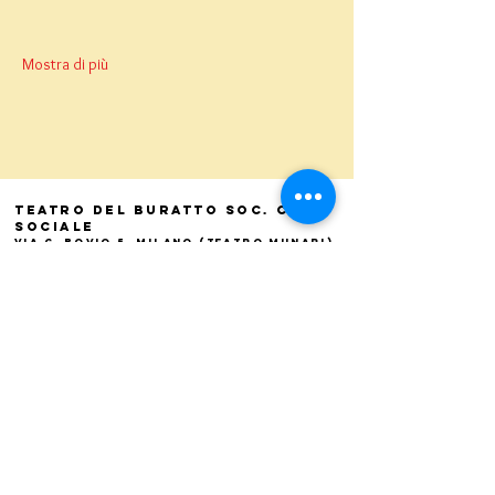
Mostra di più
Teatro del Buratto Soc. Coop
sociale
Via G. Bovio 5, Milano (Teatro Munari)
Via Pastrengo 16, Milano (Teatro Verdi)
C.F. e P. Iva
02854100159
- R.E.A. 926622
info@teatrodelburatto.it
Tel:
02 27002476
-
Fax: 02