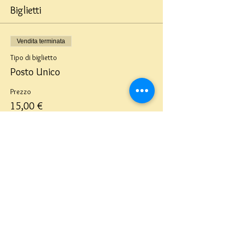
Biglietti
Vendita terminata
Tipo di biglietto
Posto Unico
Prezzo
15,00 €
Teatro del Buratto Soc. Coop
sociale
Via G. Bovio 5, Milano (Teatro Munari)
Via Pastrengo 16, Milano (Teatro Verdi)