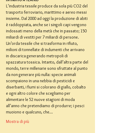
L’industria tessile produce da sola più CO2 del 
trasporto ferroviario, marittimo e aereo messi 
insieme. Dal 2000 ad oggi la produzione di abiti 
è raddoppiata, anche se i singoli capi vengono 
indossati meno della metà che in passato; 150 
miliardi di vestiti per 7 miliardi di persone. 
Un’orda tessile che si trasforma in rifiuto, 
milioni di tonnellate di indumenti che arrivano 
in discarica generando metropoli di 
spazzatura tossica. Intanto, dall’altra parte del 
mondo, terre millenarie sono sfruttate al punto 
da non generare più nulla: specie animali 
scompaiono in una nebbia di pesticidi e 
diserbanti, i fiumi si colorano di giallo, cobalto 
e ogni altro colore che scegliamo per 
alimentare le 52 nuove stagioni di moda 
all’anno che pretendiamo di produrre; i pesci 
muoiono e qualcuno, che…
Mostra di più