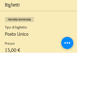
Biglietti
Vendita terminata
Tipo di biglietto
Posto Unico
Prezzo
15,00 €
Teatro del Buratto Soc. Coop
sociale
Via G. Bovio 5, Milano (Teatro Munari)
Via Pastrengo 16, Milano (Teatro Verdi)