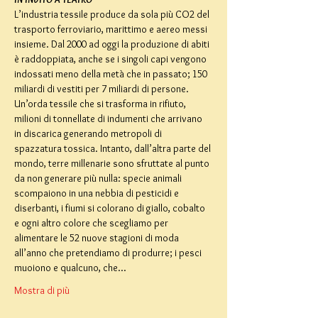
L’industria tessile produce da sola più CO2 del 
trasporto ferroviario, marittimo e aereo messi 
insieme. Dal 2000 ad oggi la produzione di abiti 
è raddoppiata, anche se i singoli capi vengono 
indossati meno della metà che in passato; 150 
miliardi di vestiti per 7 miliardi di persone. 
Un’orda tessile che si trasforma in rifiuto, 
milioni di tonnellate di indumenti che arrivano 
in discarica generando metropoli di 
spazzatura tossica. Intanto, dall’altra parte del 
mondo, terre millenarie sono sfruttate al punto 
da non generare più nulla: specie animali 
scompaiono in una nebbia di pesticidi e 
diserbanti, i fiumi si colorano di giallo, cobalto 
e ogni altro colore che scegliamo per 
alimentare le 52 nuove stagioni di moda 
all’anno che pretendiamo di produrre; i pesci 
muoiono e qualcuno, che…
Mostra di più